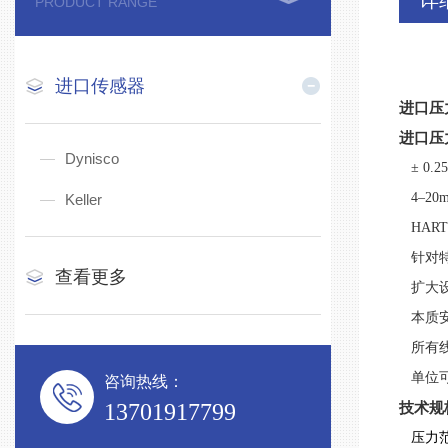
详
PRODUCT RANGE
进口传感器
进口压
进口压力
Dynisco
±
0.2
4
–
20
Keller
HAR
针对特
查看更多
扩大设
本质安
所有线
单位可
咨询热线：
13701917799
技术规
压力