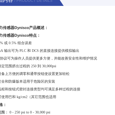
细内容
/ PRODUCT DETAILS
力传感器Dynisco产品概述：
传感器Dynisco特点：
5%
或
0.5%
组合误差
mA
输出可为
PLC
和
DCS
的直接连接提供模拟输出
T
协议可为操作人员提供更多方便，并能改善安全性和维护情况
定范围挤出过程的
250
到
30,000psi
备上方便的调零和通带按钮使设置更加轻松
全和防爆版本适用于危险区的安装
程和按钮式密封连接类型均可满足多种过程的连接
使用巴和
kg/cm2
（其它范围也适用
格：
范围：
0 - 250 psi to 0 - 30,000 psi