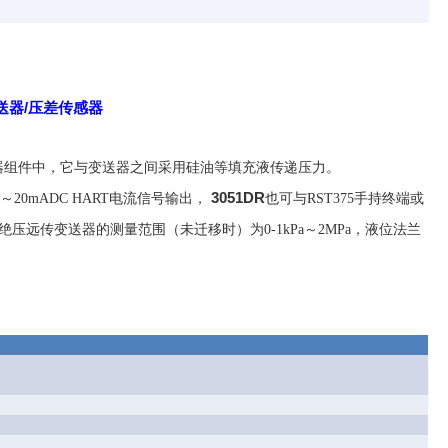
送器/压差传感器
器组件中，它与变送器之间采用硅油等填充液传递压力
。
3051DR
4
～
20mADC HART
电流信号
输出，
也
可与
RST375
手持终端或
绝压远传变送器的测量范围（未迁移时）为
0-1kPa
～
2MPa
，液位法兰