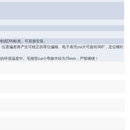
标准或DIN标准。可直接安装。
位置偏差将产生可校正的零位偏移。电子表壳zui大可旋转360°，定位螺钉
环境温度中。毛细管zui小弯曲半径为75mm，严禁缠绕！