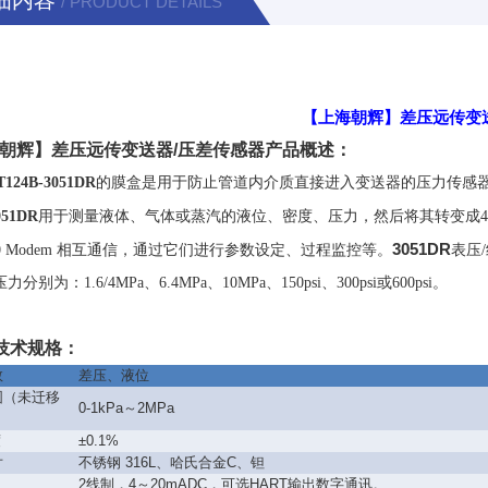
细内容
/ PRODUCT DETAILS
【上海朝辉】差压远传变
朝辉】差压远传变送器/压差传感器产品概述：
T124B-3051DR
的膜盒是用于防止管道内介质直接进入变送器的压力传感
051DR
用于测量液体、气体或蒸汽的液位、密度、压力，然后将其转变成
3051DR
0 Modem
相互通信，通过它们进行参数设定、过程监控等
。
表
压
/
压力分别为：
1.6/4MPa
、
6.4MPa
、
10MPa
、
150psi
、
300psi
或
600psi
。
技术规格：
数
差压、液位
围（未迁移
0-1kPa～2MPa
度
±0.1%
片
不锈钢 316L、哈氏合金C、钽
出
2线制，4～20mADC，可选HART输出数字通讯。