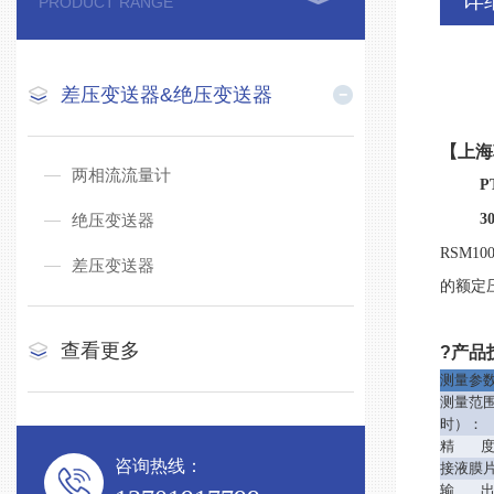
详
PRODUCT RANGE
差压变送器&绝压变送器
【上海
两相流流量计
P
绝压变送器
3
RSM10
差压变送器
的额定
查看更多
?产品
测量参
测量范
时）：
精 
咨询热线：
接液膜
输 