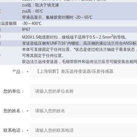
zui低：取决于填充液
度
zui高：85℃
带液晶显示、氟橡胶密封圈时 -20～65℃
质温度极限
-30～400℃
级
IP67
接
2
M20X1.5电缆密封扣，接线端子适用于0.5～2.5mm
的导线。
接
变送器低压侧有UNF7/16’’内螺纹。高压侧的液位法兰符合ANSI
本体可直接固定于任何位置。*状态是使过程法兰轴处于垂直状态，
件
可将其固定于任何位置。
双边法兰远传变送器，毛细管部件和远传法兰应尽可能安装在相同的
言询价
产品：
/ MESSAGE INQUIRY
您的单位：
您的姓名：
联系电话：