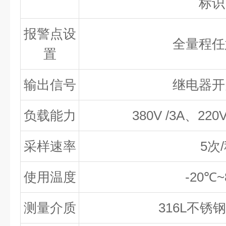
标识
报警点设
全量程任
置
输出信号
继电器开
负载能力
380V /3A
、
220V
采样速率
5
次
/
使用温度
-20
℃
~
测量介质
316L
不锈钢