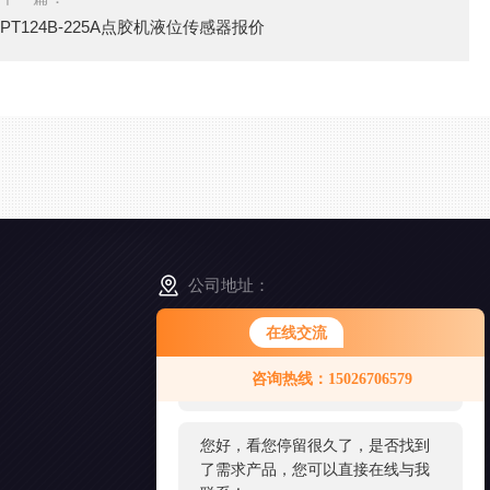
PT124B-225A点胶机液位传感器报价
公司地址：
上海市松江区南乐路1276弄115号8号楼5-6F
在线交流
您好！欢迎前来咨询，很高兴为您
咨询热线：15026706579
服务，请问您要咨询什么问题呢？
扫
一
扫
您好，看您停留很久了，是否找到
添
了需求产品，您可以直接在线与我
加
好