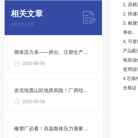
1. 
相关文章
2. 
3. 
ARTICLES
寿命。
4. 
产品配
熔体压力表——挤出、注塑生产线的品质命脉！
电容油
2026-08-06
使用说明
4 芯插
合格证 
攻克地震山区地质风险！厂房结构在线安全监测解决方案应用。
2026-08-06
橡塑厂必看！高温熔体压力测量的4大致命痛点，90%工厂都在踩坑