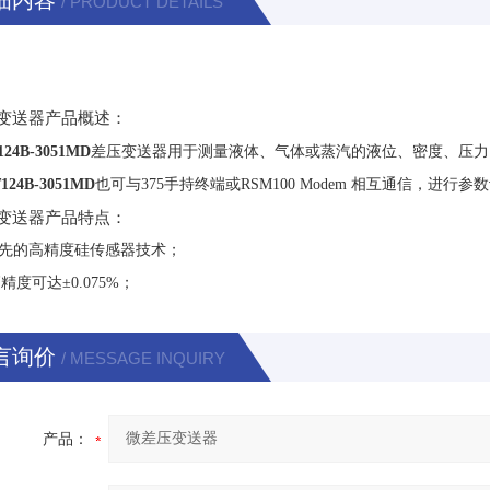
细内容
/ PRODUCT DETAILS
变送器产品概述：
124B-3051MD
差压变送器用于测量液体、气体或蒸汽的液位、密度、压力
124B-3051MD
也可与
375
手持终端或
RSM100 Modem
相互通信，进行参数
变送器产品特点：
先的高精度硅传感器技术；
i高精度可达±
0.075%
；
言询价
/ MESSAGE INQUIRY
产品：