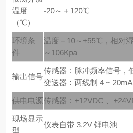
温度
-20～＋120℃
（℃）
环境条
温度－10～+55℃，相对湿
件
～106Kpa
传感器：脉冲频率信号，低电
输出信号
变送器：两线制 4 ~ 20m
供电电源
传感器：+12VDC 、+24
现场显示
仪表自带 3.2V 锂电池
型