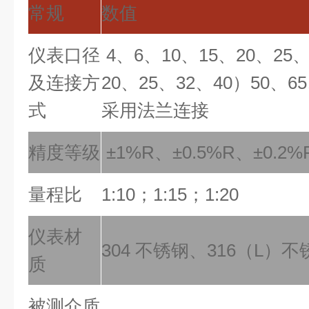
常规
数值
仪表口径
4、6、10、15、20、25
及连接方
20、25、32、40）50、65
式
采用法兰连接
精度等级
±1%R、±0.5%R、±0.
量程比
1:10；1:15；1:20
仪表材
304 不锈钢、316（L）
质
被测介质