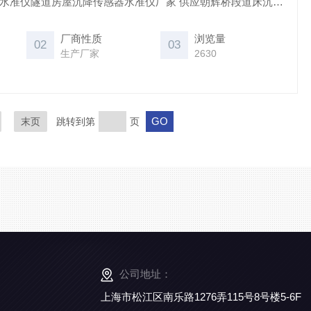
隧道房屋沉降传感器水准仪厂家 供应朝辉桥段道床沉降
厂商性质
浏览量
02
03
生产厂家
2630
末页
跳转到第
页
公司地址：
上海市松江区南乐路1276弄115号8号楼5-6F