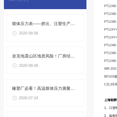
ARTICLES
PT124B
PT124B
PT124B
熔体压力表——挤出、注塑生产线的品质命脉！
PT124Y-
2026-08-06
PT124Y-
PT124B
PT124B
攻克地震山区地质风险！厂房结构在线安全监测解决方案应用。
PT124B
2026-08-06
WR-20X
BP10X
CZL3/6
橡塑厂必看！高温熔体压力测量的4大致命痛点，90%工厂都在踩坑
2026-07-24
上海朝辉
1
、订货
2、如有