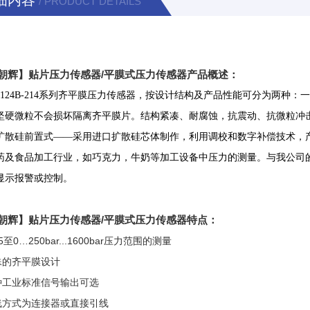
细内容
/ PRODUCT DETAILS
朝辉】贴片压力传感器/平膜式压力传感器产品概述：
24B-214系列齐平膜压力传感器，按设计结构及产品性能可分为两种：
坚硬微粒不会损坏隔离齐平膜片。结构紧凑、耐腐蚀，抗震动、抗微粒冲
扩散硅前置式——采用进口扩散硅芯体制作，利用调校和数字补偿技术，
药及食品加工行业，如巧克力，牛奶等加工设备中压力的测量。与我公司的智能
显示报警或控制。
朝辉】贴片压力传感器/平膜式压力传感器特点：
0…250bar...1600bar压力范围的测量
的齐平膜设计
业标准信号输出可选
式为连接器或直接引线