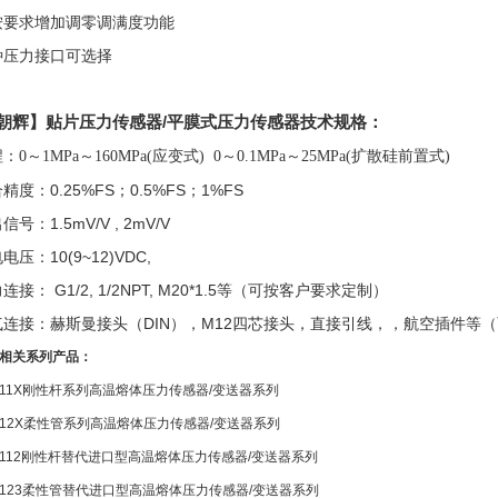
求增加调零调满度功能
压力接口可选择
朝辉】贴片压力传感器/平膜式压力传感器技术规格：
：
0～1MPa～160MPa(应变式) 0～0.1MPa～25MPa(扩散硅前置式)
：0.25%FS；0.5%FS；1%FS
：1.5mV/V , 2mV/V
：10(9~12)VDC,
： G1/2, 1/2NPT, M20*1.5等（可按客户要求定制）
接：赫斯曼接头（DIN），M12四芯接头，直接引线，，航空插件等
相关系列产品：
11X
刚性杆系列高温熔体压力传感器/变送器系列
-12X
柔性管系列高温熔体压力传感器/变送器系列
112
刚性杆替代进口型高温熔体压力传感器/变送器系列
123
柔性管替代进口型高温熔体压力传感器/变送器系列