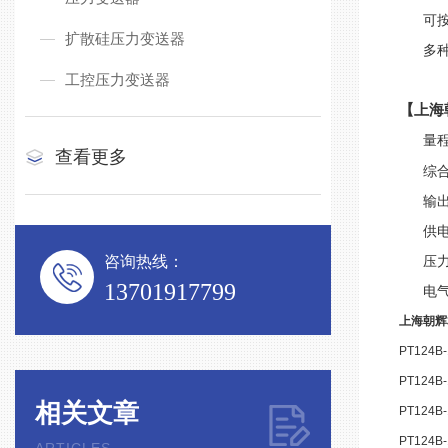
可按要
扩散硅压力变送器
多种
工控压力变送器
【上海
量程
查看更多
综合精度
输出信号
供电电压
咨询热线：
压力连接
13701917799
电气连
上海朝辉
PT124B-
PT124B
相关文章
PT124B-
PT124B-