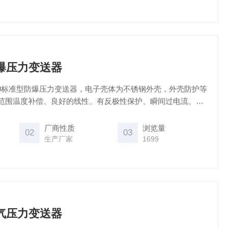
0防爆压力变送器
-280标准型防爆压力变送器，电子壳体为不锈钢外壳，外壳防护等
，宽范围温度补偿、良好的线性、有反极性保护、瞬间过电流、过
。应用于液压、油田，矿井，化工，电力，锅炉，天然气等自
量与控制。
厂商性质
浏览量
02
03
生产厂家
1699
0煤气压力变送器