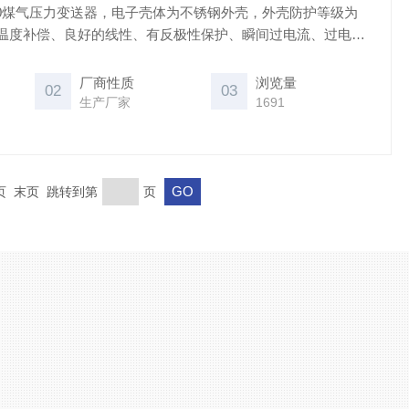
-280煤气压力变送器，电子壳体为不锈钢外壳，外壳防护等级为
范围温度补偿、良好的线性、有反极性保护、瞬间过电流、过电压
用于液压、油田，矿井，化工，电力，锅炉，天然气等自动化
控制。
厂商性质
浏览量
02
03
生产厂家
1691
一页 末页 跳转到第
页