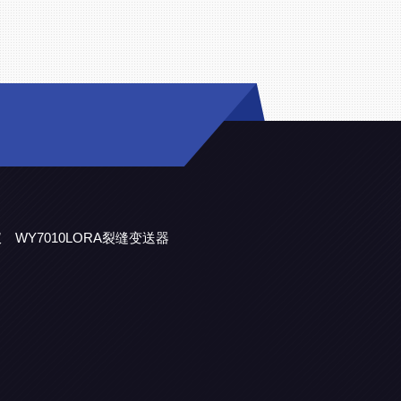
仪
WY7010LORA裂缝变送器