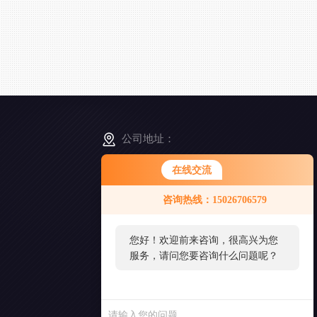
公司地址：
上海市松江区南乐路1276弄115号8号楼5-6F
在线交流
咨询热线：15026706579
扫
一
扫
您好！欢迎前来咨询，很高兴为您
添
服务，请问您要咨询什么问题呢？
加
好
友