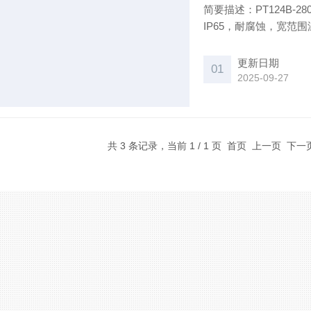
简要描述：PT124B
IP65，耐腐蚀，宽
和抗干扰保护措施。应
领域的流体压力测量与
更新日期
01
2025-09-27
共 3 条记录，当前 1 / 1 页 首页 上一页 下