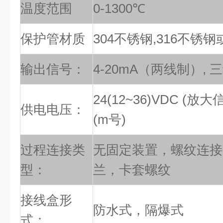
温度范围
0-1300℃
保护管材质
304不锈钢,316不锈
输出信号：
4-20mA（两线制）, 
24(12~36)VDC (放大
供电电压：
(m号)
过程连接类
无固定装置，螺纹连接
型：
兰，卡套螺纹
接线盒形
防水式，隔爆式
式：