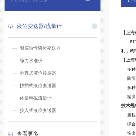
详
PRODUCT RANGE
液位变送器/流量计
【上海
PT1
耐腐蚀性液位变送器
利，城
【上海
静力水准仪
多种
电容式液位传感器
防腐，
快插式液位变送器
多种标
精度
体量电磁流量计
技术规
投入式液位变送器
量程：0
综合精度
输出信号
查看更多