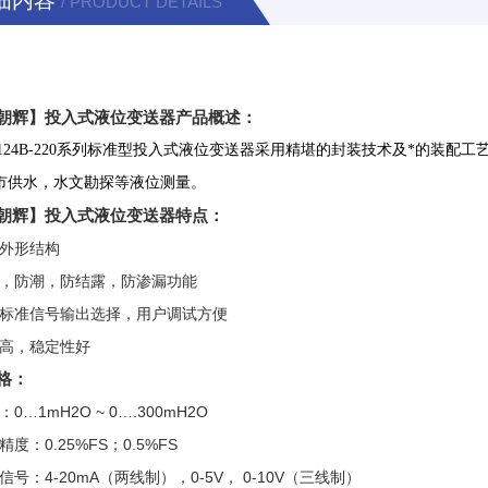
细内容
/ PRODUCT DETAILS
朝辉】投入式液位变送器产品概述：
24B-220系列标准型投入式液位变送器采用精堪的封装技术及*的装配
市供水，水文勘探等液位测量。
朝辉】投入式液位变送器特点：
外形结构
防潮，防结露，防渗漏功能
准信号输出选择，用户调试方便
高，稳定性好
格：
…1mH2O ~ 0….300mH2O
：0.25%FS；0.5%FS
：4-20mA（两线制），0-5V， 0-10V（三线制）