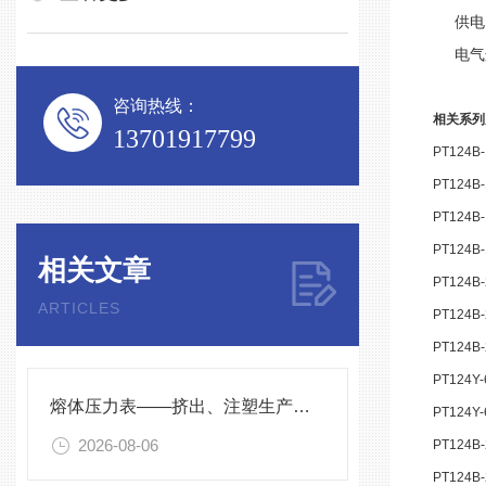
供电电压
电气连
咨询热线：
相关系列
13701917799
PT124B-
PT124B
PT124B-
PT124B-
相关文章
PT124B
ARTICLES
PT124B
PT124B
PT124Y-
熔体压力表——挤出、注塑生产线的品质命脉！
PT124Y-
2026-08-06
PT124B
PT124B