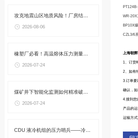
PT124B
攻克地震山区地质风险！厂房结构在线安全监测解决方案应用。
WR-20X
BP10X
2026-08-06
CZL3/6
上海朝辉
橡塑厂必看！高温熔体压力测量的4大致命痛点，90%工厂都在踩坑
1
、订货
2026-07-24
2、如有
3.订单
确认，如
煤矿井下智能化监测如何精准破解？
4.接到
2026-07-24
产品的运
运输方式
CDU 液冷机组的压力哨兵——冷却液专用压力变送器