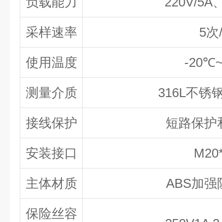
负载能力
220V/5A、
采样速率
5次
使用温度
-20℃
测量介质
316L不
接线保护
短路保护
安装接口
M20*
主体材质
ABS加
保险丝容