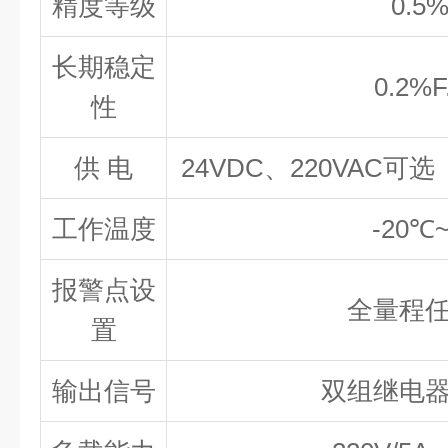
精度等级
0.5%
长期稳定
0.2%F
性
供 电
24VDC、220VAC
工作温度
-20℃
报警点设
全量程
置
输出信号
双组继电