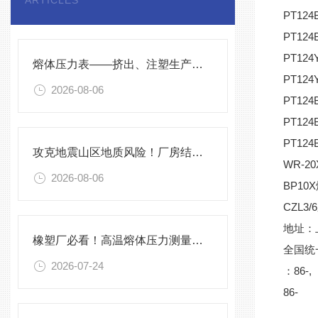
ARTICLES
PT12
PT12
PT12
熔体压力表——挤出、注塑生产线的品质命脉！
PT12
2026-08-06
PT1
PT12
PT12
攻克地震山区地质风险！厂房结构在线安全监测解决方案应用。
WR-
2026-08-06
BP10
CZL
地址：
橡塑厂必看！高温熔体压力测量的4大致命痛点，90%工厂都在踩坑
全
2026-07-24
：
8