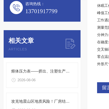
咨询热线：
休眠工
13701917799
峰值工
工怍遇
测量范
分神力:0
相关文章
在确度:0
ARTICLES
交叉轴
零点温度
外形尺寸
熔体压力表——挤出、注塑生产线的品质命脉！
2026-08-06
留
攻克地震山区地质风险！厂房结构在线安全监测解决方案应用。