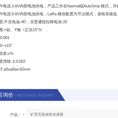
作电流:3.6V内部电池供电，产品工作在Narmal或AutoSmp 模
作电流:5.6V内部电池供电，LaRa 模块配置为节点模式，省电等级
度;不含电油-4D，含普通纽扣锋电池-20
围:×始、Y轴《正负15°%
.001
~±15°
误差;±%
漂移:土0.002
;a5oa5wc42mm
言询价
/ MESSAGE INQUIRY
产品：