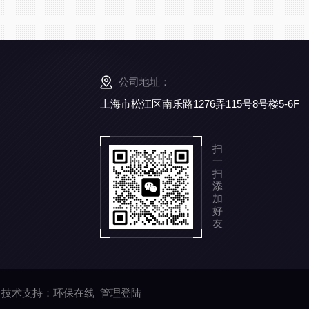
公司地址：
上海市松江区南乐路1276弄115号8号楼5-6F
扫
一
扫
添
加
好
友
技术支持：
环保在线
管理登陆