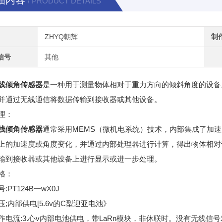
细内容
/ PRODUCT DETAILS
ZHYQ朝辉
制
信号
其他
线倾角传感器
是一种用于测量物体相对于重力方向的倾斜角度的设备
并通过无线通信将数据传输到接收器或其他设备。
理：
线倾角传感器
通常采用MEMS（微机电系统）技术，内部集成了加
上的加速度或角度变化，并通过内部处理器进行计算，得出物体相对于
输到接收器或其他设备上进行显示或进一步处理。
格：
:PT124B一wX0J
压;内部供电[5.6v的C型迎亚电池》
作电流:3.心v内部电池供电，带LaRn模块，非休联时。没有无线信