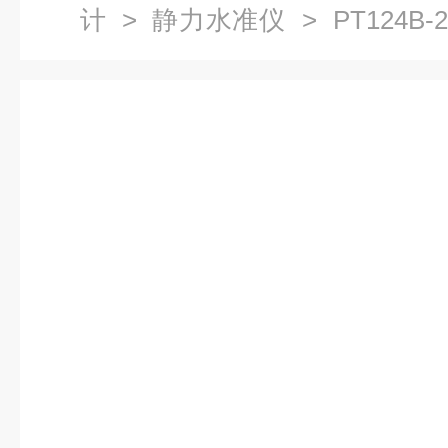
计
>
静力水准仪
> PT124B
供应