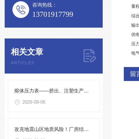
咨询热线：
量程
13701917799
综合精度
输出信号
供电电压
压力连接：
相关文章
电气连
ARTICLES
留
熔体压力表——挤出、注塑生产线的品质命脉！
2026-08-06
攻克地震山区地质风险！厂房结构在线安全监测解决方案应用。