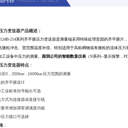
细内容
/ PRODUCT DETAILS
压力变送器产品概述：
24B-214系列齐平膜压力变送器是测量端采用特殊处理坚固的齐平膜
抗微粒冲击、宽范围温度补偿。特别适用于高粘稠物或有微粒的流体压力
加工设备中压力的测量。
跟我公司的智能数显仪表
（N系列--显示报警，PD9
压力变送器特点
：
0…250bar...1600bar压力范围的测量
的齐平膜设计
业标准信号输出可选
式为连接器或直接引线
求增加调零调满度功能
压力接口可选择
格
：