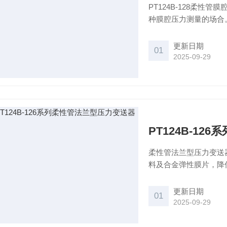
PT124B-128柔
种膜腔压力测量的场合
测量精度，可靠性高，
干扰放大电路，放大信
更新日期
01
2025-09-29
PT124B-1
柔性管法兰型压力变送
料及合金弹性膜片，降
准。零点满度可调节、
更新日期
01
2025-09-29