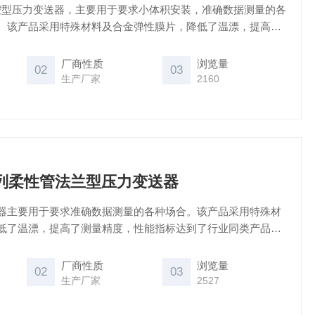
性管膜腔型压力变送器，主要用于要求小体积安装，准确数据测量的各
。该产品采用特殊材料及合金弹性膜片，降低了温漂，提高了
性能指标达到了世界同类产品水准。零点满度可调节，内置抗
号可直接输入PLC，实现对测量介质的压力监测。
厂商性质
浏览量
02
03
生产厂家
2160
26系列柔性管法兰型压力变送器
器主要用于要求准确数据测量的各种场合。该产品采用特殊材
低了温漂，提高了测量精度，性能指标达到了行业同类产品水
内置抗干扰放大电路，放大信号可直接输入PLC。
厂商性质
浏览量
02
03
生产厂家
2527