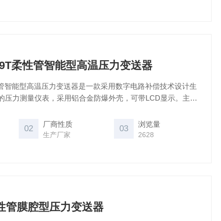
9/129T柔性管智能型高温压力变送器
29T柔性管智能型高温压力变送器是一款采用数字电路补偿技术设计生
的压力测量仪表，采用铝合金防爆外壳，可带LCD显示。主要
、等高温流体设备的高温流体介质的压力测量与控制。而且还
mA 加载HART协议输出场合。
厂商性质
浏览量
02
03
生产厂家
2628
28柔性管膜腔型压力变送器