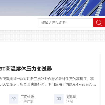
9/129T高温熔体压力变送器
力变送器是一款采用数字电路补偿技术设计生产的高精度、高
LCD显示，铝合金防爆外壳。专门应用于两线制4～20 mA 加
合。主要应用于化纤纺丝、聚酯、等高温流体设备的高温流体介质
公司的智能数显仪表（N系列--显示报警，PD9001--控制）配
厂商性质
浏览量
02
03
示报警或控制
生产厂家
2626