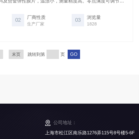
料及合金弹性膜片，温漂小，测量精度高。零点满度可调节，
放大信号可直接输入PLC控制系统，内部80%校验。
厂商性质
浏览量
02
03
生产厂家
1828
页
末页
跳转到第
页
公司地址：
上海市松江区南乐路1276弄115号8号楼5-6F